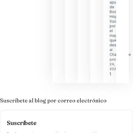
apuesta
de
Bodegas
Hispano
Suizas
por
el
magnum
que
desafía
al
Champagne
junio
24,
2026
Suscríbete al blog por correo electrónico
Suscríbete