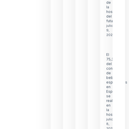
de
la
hostelería
del
futuro
julio
9,
2026
El
75,3%
del
consumo
de
bebidas
espirituosas
en
España
se
realiza
en
la
hostelería
julio
8,
2026