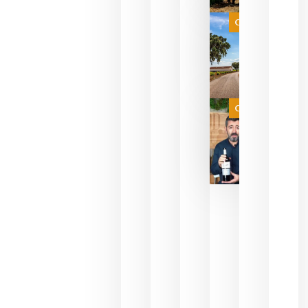
selección
es
Categoría
campeona
del mundo
sin
necesidad
de espera
a que se
juegue la
Categoría
final
julio 16,
2026
La FEV
critica la
reducción
de las
ayudas a
la
promoción
del vino y
alerta del
impacto
para las
bodegas
españolas
julio 13,