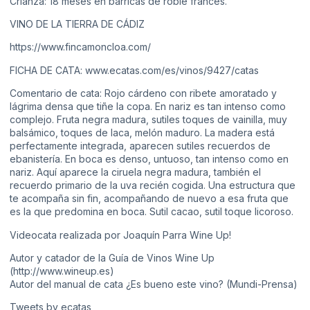
Crianza: 18 meses en barricas de roble francés.
VINO DE LA TIERRA DE CÁDIZ
https://www.fincamoncloa.com/
FICHA DE CATA: www.ecatas.com/es/vinos/9427/catas
Comentario de cata: Rojo cárdeno con ribete amoratado y
lágrima densa que tiñe la copa. En nariz es tan intenso como
complejo. Fruta negra madura, sutiles toques de vainilla, muy
balsámico, toques de laca, melón maduro. La madera está
perfectamente integrada, aparecen sutiles recuerdos de
ebanistería. En boca es denso, untuoso, tan intenso como en
nariz. Aquí aparece la ciruela negra madura, también el
recuerdo primario de la uva recién cogida. Una estructura que
te acompaña sin fin, acompañando de nuevo a esa fruta que
es la que predomina en boca. Sutil cacao, sutil toque licoroso.
Videocata realizada por Joaquín Parra Wine Up!
Autor y catador de la Guía de Vinos Wine Up
(http://www.wineup.es)
Autor del manual de cata ¿Es bueno este vino? (Mundi-Prensa)
Tweets by ecatas