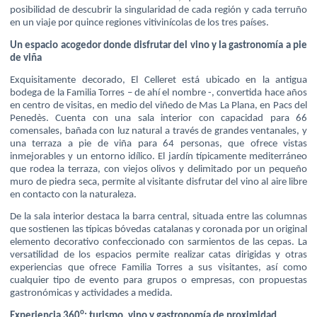
posibilidad de descubrir la singularidad de cada región y cada terruño
en un viaje por quince regiones vitivinícolas de los tres países.
Un espacio acogedor donde disfrutar del vino y la gastronomía a pie
de viña
Exquisitamente decorado, El Celleret está ubicado en la antigua
bodega de la Familia Torres – de ahí el nombre -, convertida hace años
en centro de visitas, en medio del viñedo de Mas La Plana, en Pacs del
Penedès. Cuenta con una sala interior con capacidad para 66
comensales, bañada con luz natural a través de grandes ventanales, y
una terraza a pie de viña para 64 personas, que ofrece vistas
inmejorables y un entorno idílico. El jardín típicamente mediterráneo
que rodea la terraza, con viejos olivos y delimitado por un pequeño
muro de piedra seca, permite al visitante disfrutar del vino al aire libre
en contacto con la naturaleza.
De la sala interior destaca la barra central, situada entre las columnas
que sostienen las típicas bóvedas catalanas y coronada por un original
elemento decorativo confeccionado con sarmientos de las cepas. La
versatilidad de los espacios permite realizar catas dirigidas y otras
experiencias que ofrece Familia Torres a sus visitantes, así como
cualquier tipo de evento para grupos o empresas, con propuestas
gastronómicas y actividades a medida.
o
Experiencia 360
: turismo, vino y gastronomía de proximidad