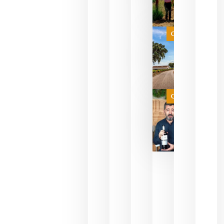
para
celebrar
que su
selección
es
Categoría
campeona
del mundo
sin
necesidad
de espera
a que se
juegue la
Categoría
final
julio 16,
2026
La FEV
critica la
reducción
de las
ayudas a
la
promoción
del vino y
alerta del
impacto
para las
bodegas