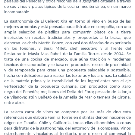
paisajes del Penedès y otros rincones de la geografía catalana a través
de sus vinos y platos típicos de la cocina mediterránea, en un marco
incomparable.
La gastronomía de El Celleret gira en torno al vino en busca de las
mejores armonías y está pensada para disfrutar en compañía, con una
amplia selección de platillos para compartir, platos de la tierra
inspirados en recetas tradicionales y propuestas a la brasa, que
elaboran los chefs Martín Ponzo, con casi dos décadas de experiencia
en los fogones, y Sergi Millet, chef ejecutivo y al frente del
Restaurante Masía Mas Rabell de la Familia Torres desde 2004. Se
trata de una cocina de mercado, que aúna tradición y modernas
técnicas de elaboración y se basa en productos frescos de proximidad
y de temporada para crear una propuesta saludable y sostenible,
hecha con delicadeza para realzar las texturas y los aromas. La calidad
de la materia prima y la trazabilidad de los ingredientes son el eje
vertebrador de la propuesta culinaria, con productos como gallo
negro del Penedès; mejillones del Delta del Ebro; pescado de la lonja
de Vilanova; atún Balfegó de la Ametlla de Mar o ternera de Girona,
entre otros.
La selecta carta de vinos se compone por las más de cincuenta
referencias que elabora Familia Torres en distintas denominaciones de
origen de España, Chile y California, todas ellas disponibles a copas
para disfrutar de la gastronomía, del entorno y de la compañía. Vinos
estrechamente vinculados al territorio, que ofrecen al comensal la