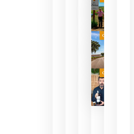
pueden
descorcha
sus vinos
para
celebrar
que su
selección
es
Categoría
campeona
del mundo
sin
necesidad
de espera
a que se
juegue la
Categoría
final
julio 16,
2026
La FEV
critica la
reducción
de las
ayudas a
la
promoción
del vino y
alerta del