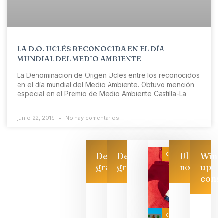
LA D.O. UCLÉS RECONOCIDA EN EL DÍA
MUNDIAL DEL MEDIO AMBIENTE
La Denominación de Origen Uclés entre los reconocidos
en el día mundial del Medio Ambiente. Obtuvo mención
especial en el Premio de Medio Ambiente Castilla-La
junio 22, 2019
No hay comentarios
Categoría
Descarga
Descarga
Ultimas
Win
gratis
gratis
noticias
up
con
Las 7
bodegas
que ya
Categoría