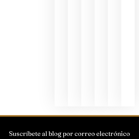
en una
exposició
fotográfic
dedicada
al godello
junio 24,
2026
La apuest
de
Bodegas
Hispano
Suizas por
el magnu
que desafí
al
Champagn
junio 24,
2026
Suscríbete al blog por correo electrónico