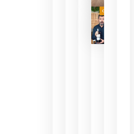
a que se
juegue la
Categoría
final
julio 16,
2026
La FEV
critica la
reducción
de las
ayudas a
la
promoción
del vino y
alerta del
impacto
para las
bodegas
españolas
julio 13,
2026
HIP 2027
reunirá en
Madrid al
sector
Horeca