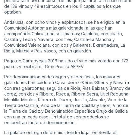
primera fase del concurso, de las que pasaron a la final un total
de 139 vinos y 48 espirituosos en los 11 capítulos a los que
optaban.
Andalucía, con ocho vinos y espirituosos, se ha erigido en la
Comunidad Autónoma más galardonada, a las que han
acompañado Galicia, con seis marcas; Cataluña, con cuatro,
Castilla y León y Navarra, con tres; Castilla-La Mancha y
Comunidad Valenciana, con dos y Baleares, Extremadura, La
Rioja, Murcia y País Vasco, con un galardón.
Pago de Carraovejas 2016 ha sido el vino más votado con 173
puntos y recibirá el Gran Premio AEPEV.
Por denominaciones de origen y específicas, los mayores
galardones han caído en Cava, Jerez-Xérès-Sherry y Navarra
con tres galardones, seguida de Rioja, Rías Baixas y Brandy de
Jerez, con dos y Ribeiro, Rueda, Ribeira Sacra, Utiel Requena,
Montilla-Moriles, Ribera de Duero, Jumilla, Alicante, Vino de la
Tierra de Castilla, Vino de la Tierra de Castilla y León, Vino de
la Tierra de Cádiz y Denominación Específica Orujo de Galicia
con una en cada caso. Un total de seis productos se
encuentran fuera de denominación.
La gala de entrega de premios tendrá lugar en Sevilla el