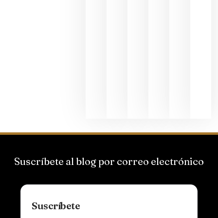
La apuest
de
Bodegas
Hispano
Suizas por
el magnu
que desafí
al
Champagn
junio 24,
2026
Suscríbete al blog por correo electrónico
Suscríbete