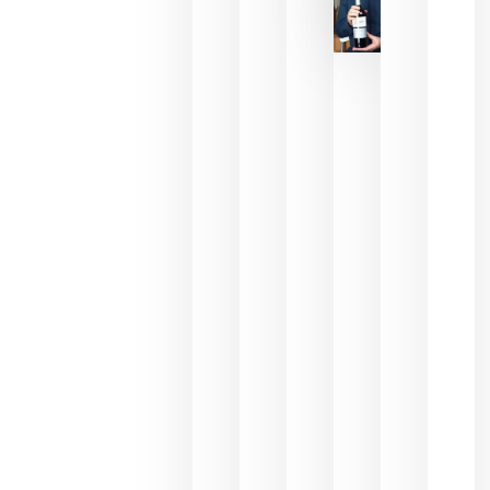
La FEV
critica la
reducción
de las
ayudas a
la
promoción
del vino y
alerta del
impacto
para las
bodegas
españolas
julio 13,
2026
HIP 2027
reunirá en
Madrid al
sector
Horeca
para defini
las
prioridade
de la
hostelería
del futuro