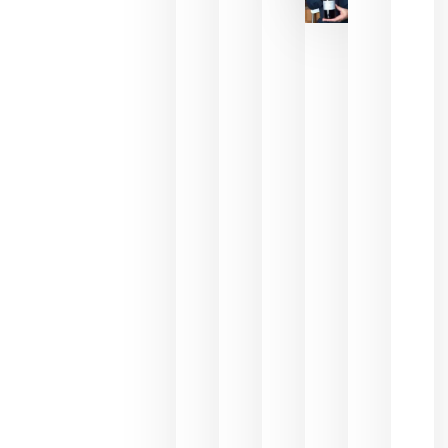
critica la
reducción
de las
ayudas a
la
promoción
del vino y
alerta del
impacto
para las
bodegas
españolas
julio 13,
2026
HIP 2027
reunirá en
Madrid al
sector
Horeca
para defini
las
prioridade
de la
hostelería
del futuro
julio 9,
2026