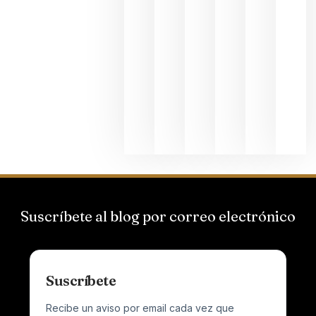
La apuest
de
Bodegas
Hispano
Suizas por
el magnu
que desafí
al
Champagn
junio 24,
2026
Suscríbete al blog por correo electrónico
Suscríbete
Recibe un aviso por email cada vez que