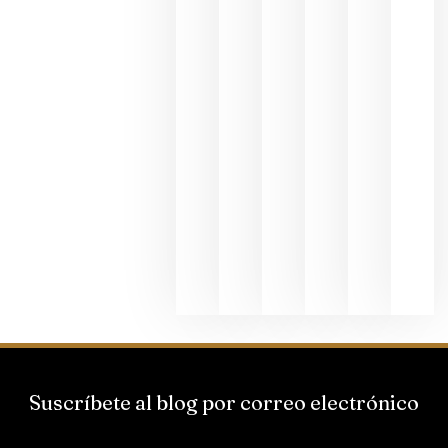
fotográfic
dedicada
al godello
junio 24,
2026
La apuest
de
Bodegas
Hispano
Suizas por
el magnu
que desafí
al
Champagn
junio 24,
2026
Suscríbete al blog por correo electrónico