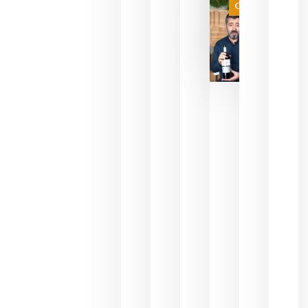
Categoría
final
julio 16,
2026
La FEV
critica la
reducción
de las
ayudas a
la
promoción
del vino y
alerta del
impacto
para las
bodegas
españolas
julio 13,
2026
HIP 2027
reunirá en
Madrid al
sector
Horeca
para defini
las