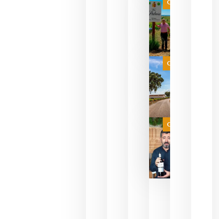
Categoría
pueden
descorcha
sus vinos
para
celebrar
que su
selección
es
Categoría
campeona
del mundo
sin
necesidad
de espera
a que se
juegue la
Categoría
final
julio 16,
2026
La FEV
critica la
reducción
de las
ayudas a
la
promoción
del vino y