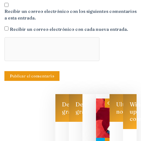
Recibir un correo electrónico con los siguientes comentarios
a esta entrada.
Recibir un correo electrónico con cada nueva entrada.
Categoría
Descarga
Descarga
Ultimas
Win
gratis
gratis
noticias
up
con
Las 7
bodegas
que ya