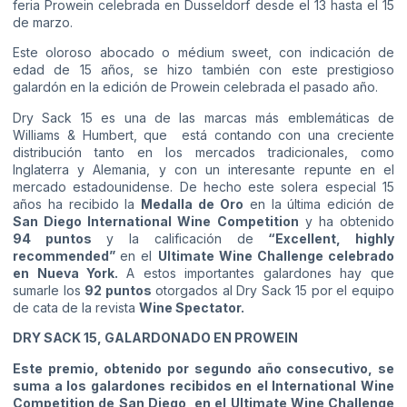
feria Prowein celebrada en Dusseldorf desde el 13 hasta el 15
de marzo.
Este oloroso abocado o médium sweet, con indicación de
edad de 15 años, se hizo también con este prestigioso
galardón en la edición de Prowein celebrada el pasado año.
Dry Sack 15 es una de las marcas más emblemáticas de
Williams & Humbert, que está contando con una creciente
distribución tanto en los mercados tradicionales, como
Inglaterra y Alemania, y con un interesante repunte en el
mercado estadounidense. De hecho este solera especial 15
años ha recibido la
Medalla de Oro
en la última edición de
San Diego International Wine Competition
y ha obtenido
94 puntos
y la calificación de
“Excellent, highly
recommended”
en el
Ultimate Wine Challenge celebrado
en Nueva York.
A estos importantes galardones hay que
sumarle los
92 puntos
otorgados al Dry Sack 15 por el equipo
de cata de la revista
Wine Spectator.
DRY SACK 15, GALARDONADO EN PROWEIN
Este premio, obtenido por segundo año consecutivo, se
suma a los galardones recibidos en el International Wine
Competition de San Diego, en el Ultimate Wine Challenge