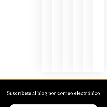
dedicada
al godello
junio 24,
2026
La apuest
de
Bodegas
Hispano
Suizas por
el magnu
que desafí
al
Champagn
junio 24,
2026
Suscríbete al blog por correo electrónico