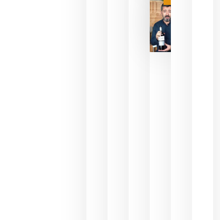
julio 16,
2026
La FEV
critica la
reducción
de las
ayudas a
la
promoción
del vino y
alerta del
impacto
para las
bodegas
españolas
julio 13,
2026
HIP 2027
reunirá en
Madrid al
sector
Horeca
para defini
las