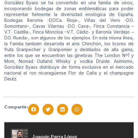
González Byass se ha convertido en una familia de vinos,
incorporando bodegas de zonas emblemáticas para poder
representar fielmente la diversidad enológica de España.
Bodegas Beronia -D.O.Ca. Rioja-, Viñas del Vero -D.O.
Somontano-, Cavas Vilarnau -D.O. Cava-, Finca Constancia –
V.T. Castilla-, Finca Moncloa –V.T. Cádiz- y Beronia Verdejo –
D.O. Rueda-, son algunos de los ejemplos. En esta misma línea,
la Familia también desarrolla el anís Chinchón, los licores de
fruta Granpecher y Granpomier y destilados de alta gama,
entre los que se encuentran las ginebras The London Nº1 y
Mom, Nomad Outland Whisky y vodka Druide. Asimismo,
González Byass distribuye de forma exclusiva en el mercado
nacional el ron nicaragüense Flor de Caña y el champagne
Deutz.
Compartir:
Joaquín Parra López