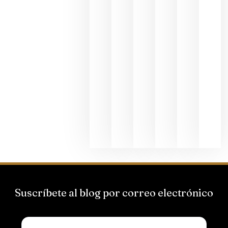
al godello
junio 24,
2026
La apuest
de
Bodegas
Hispano
Suizas por
el magnu
que desafí
al
Champagn
junio 24,
2026
Suscríbete al blog por correo electrónico