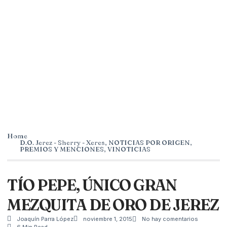
Home
D.O. Jerez - Sherry - Xeres
,
NOTICIAS POR ORIGEN
,
PREMIOS Y MENCIONES
,
VINOTICIAS
TÍO PEPE, ÚNICO GRAN
MEZQUITA DE ORO DE JEREZ
Joaquín Parra López
noviembre 1, 2015
No hay comentarios
6 Min Read