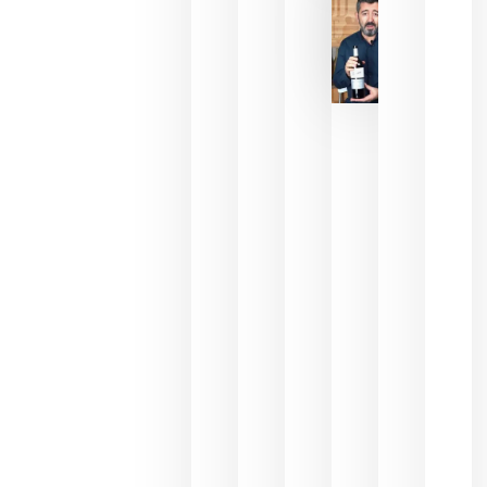
julio 16,
2026
La FEV
critica la
reducción
de las
ayudas a
la
promoción
del vino y
alerta del
impacto
para las
bodegas
españolas
julio 13,
2026
HIP 2027
reunirá en
Madrid al
sector
Horeca
para defini
las
prioridade