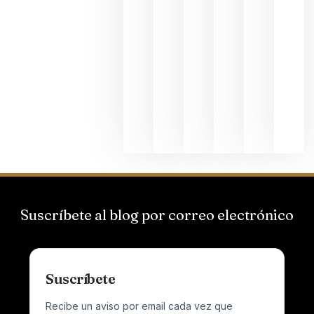
La apuest
de
Bodegas
Hispano
Suizas por
el magnu
que desafí
al
Champagn
junio 24,
2026
Suscríbete al blog por correo electrónico
Suscríbete
Recibe un aviso por email cada vez que