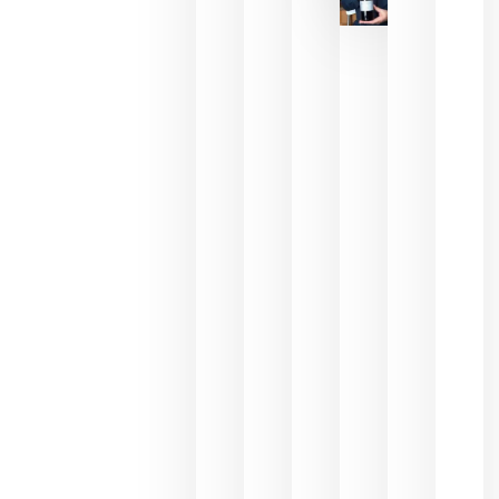
critica la
reducción
de las
ayudas a
la
promoción
del vino y
alerta del
impacto
para las
bodegas
españolas
julio 13,
2026
HIP 2027
reunirá en
Madrid al
sector
Horeca
para defini
las
prioridade
de la
hostelería
del futuro
julio 9,
2026