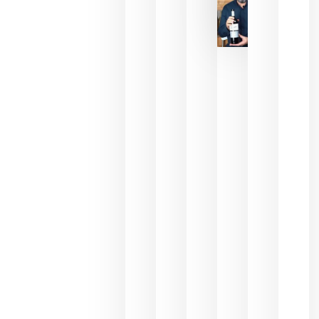
La FEV
critica la
reducción
de las
ayudas a
la
promoción
del vino y
alerta del
impacto
para las
bodegas
españolas
julio 13,
2026
HIP 2027
reunirá en
Madrid al
sector
Horeca
para defini
las
prioridade
de la
hostelería