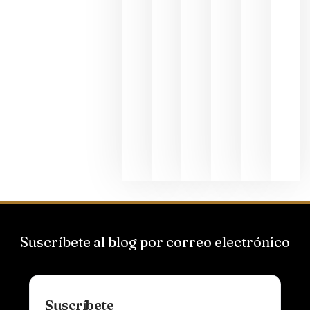
junio 24,
2026
La apuest
de
Bodegas
Hispano
Suizas por
el magnu
que desafí
al
Champagn
junio 24,
2026
Suscríbete al blog por correo electrónico
Suscríbete