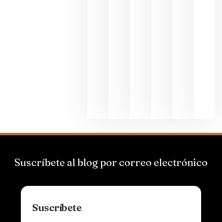
La apuest
de
Bodegas
Hispano
Suizas por
el magnu
que desafí
al
Champagn
junio 24,
2026
Suscríbete al blog por correo electrónico
Suscríbete