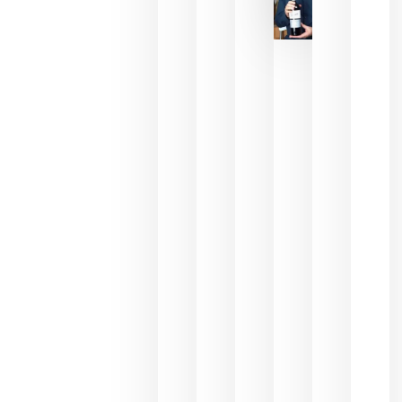
La FEV
critica la
reducción
de las
ayudas a
la
promoción
del vino y
alerta del
impacto
para las
bodegas
españolas
julio 13,
2026
HIP 2027
reunirá en
Madrid al
sector
Horeca
para defini
las
prioridade
de la
hostelería
del futuro