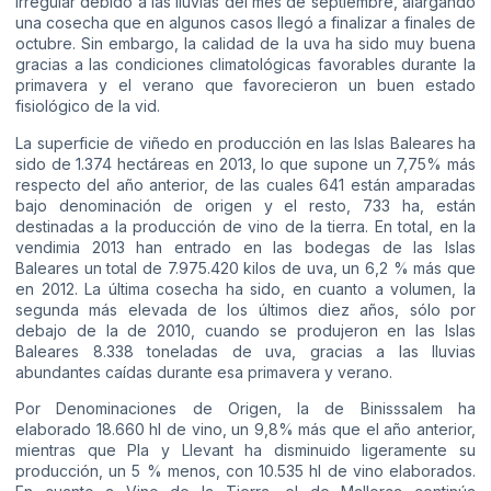
irregular debido a las lluvias del mes de septiembre, alargando
una cosecha que en algunos casos llegó a finalizar a finales de
octubre. Sin embargo, la calidad de la uva ha sido muy buena
gracias a las condiciones climatológicas favorables durante la
primavera y el verano que favorecieron un buen estado
fisiológico de la vid.
La superficie de viñedo en producción en las Islas Baleares ha
sido de 1.374 hectáreas en 2013, lo que supone un 7,75% más
respecto del año anterior, de las cuales 641 están amparadas
bajo denominación de origen y el resto, 733 ha, están
destinadas a la producción de vino de la tierra. En total, en la
vendimia 2013 han entrado en las bodegas de las Islas
Baleares un total de 7.975.420 kilos de uva, un 6,2 % más que
en 2012. La última cosecha ha sido, en cuanto a volumen, la
segunda más elevada de los últimos diez años, sólo por
debajo de la de 2010, cuando se produjeron en las Islas
Baleares 8.338 toneladas de uva, gracias a las lluvias
abundantes caídas durante esa primavera y verano.
Por Denominaciones de Origen, la de Binisssalem ha
elaborado 18.660 hl de vino, un 9,8% más que el año anterior,
mientras que Pla y Llevant ha disminuido ligeramente su
producción, un 5 % menos, con 10.535 hl de vino elaborados.