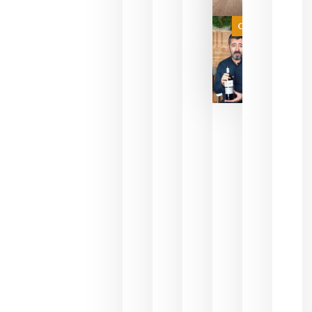
a que se
juegue la
Categoría
final
julio 16,
2026
La FEV
critica la
reducción
de las
ayudas a
la
promoción
del vino y
alerta del
impacto
para las
bodegas
españolas
julio 13,
2026
HIP 2027
reunirá en
Madrid al
sector
Horeca