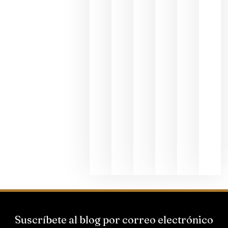
en una
exposició
fotográfic
dedicada
al godello
junio 24,
2026
La apuest
de
Bodegas
Hispano
Suizas por
el magnu
que desafí
al
Champagn
junio 24,
2026
Suscríbete al blog por correo electrónico