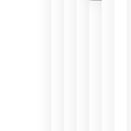
de las
ayudas a
la
promoción
del vino y
alerta del
impacto
para las
bodegas
españolas
julio 13,
2026
HIP 2027
reunirá en
Madrid al
sector
Horeca
para defini
las
prioridade
de la
hostelería
del futuro
julio 9,
2026