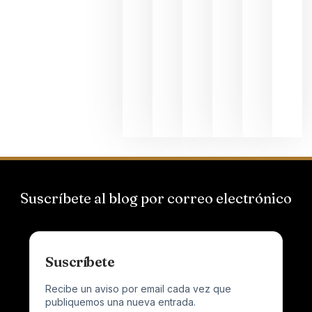
de
Bodegas
Hispano
Suizas por
el magnu
que desafí
al
Champagn
junio 24,
2026
Suscríbete al blog por correo electrónico
Suscríbete
Recibe un aviso por email cada vez que
publiquemos una nueva entrada.