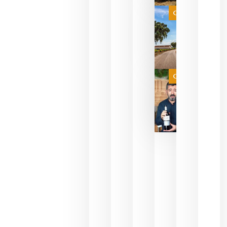
selección
es
Categoría
campeona
del mundo
sin
necesidad
de espera
a que se
juegue la
Categoría
final
julio 16,
2026
La FEV
critica la
reducción
de las
ayudas a
la
promoción
del vino y
alerta del
impacto
para las
bodegas
españolas
julio 13,