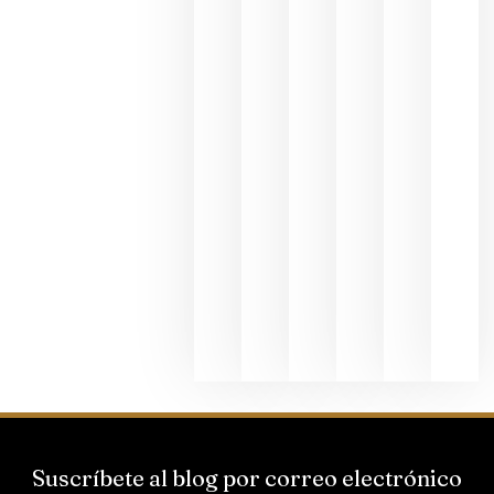
en una
exposició
fotográfic
dedicada
al godello
junio 24,
2026
La apuest
de
Bodegas
Hispano
Suizas por
el magnu
que desafí
al
Champagn
junio 24,
2026
Suscríbete al blog por correo electrónico