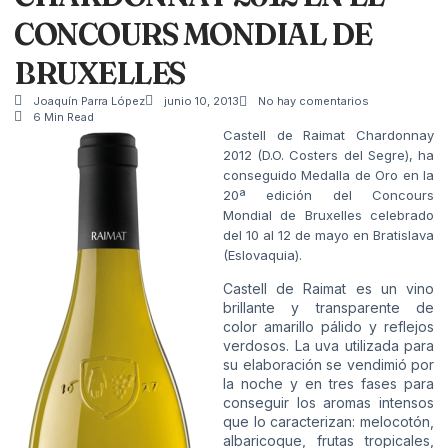
CONCOURS MONDIAL DE
BRUXELLES
Joaquín Parra López
junio 10, 2013
No hay comentarios
6 Min Read
Castell de Raimat Chardonnay
2012 (D.O. Costers del Segre), ha
conseguido Medalla de Oro en la
20ª edición del Concours
Mondial de Bruxelles celebrado
del 10 al 12 de mayo en Bratislava
(Eslovaquia).
Castell de Raimat es un vino
brillante y transparente de
color amarillo pálido y reflejos
verdosos. La uva utilizada para
su elaboración se vendimió por
la noche y en tres fases para
conseguir los aromas intensos
que lo caracterizan: melocotón,
albaricoque, frutas tropicales,