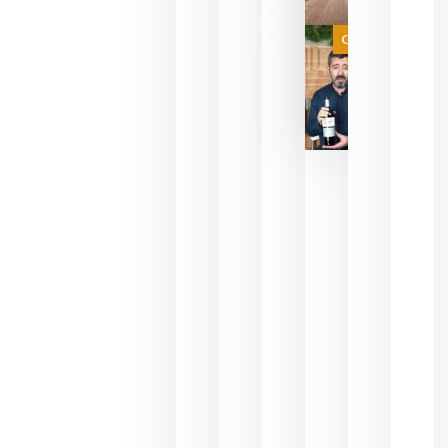
a que se
juegue la
Categoría
final
julio 16,
2026
La FEV
critica la
reducción
de las
ayudas a
la
promoción
del vino y
alerta del
impacto
para las
bodegas
españolas
julio 13,
2026
HIP 2027
reunirá en
Madrid al
sector
Horeca