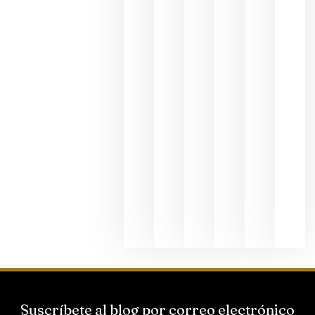
en una
exposició
fotográfic
dedicada
al godello
junio 24,
2026
La apuest
de
Bodegas
Hispano
Suizas por
el magnu
que desafí
al
Champagn
junio 24,
2026
Suscríbete al blog por correo electrónico