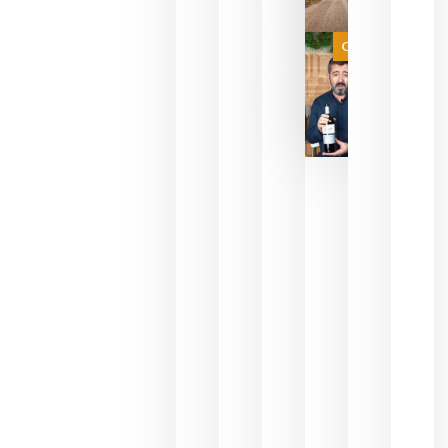
a que se
juegue la
Categoría
final
julio 16,
2026
La FEV
critica la
reducción
de las
ayudas a
la
promoción
del vino y
alerta del
impacto
para las
bodegas
españolas
julio 13,
2026
HIP 2027
reunirá en
Madrid al
sector