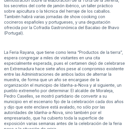
demostración sobre la elaboración de la Torta de la Serena,
los secretos del corte de jamón ibérico, un taller práctico
sobre apicultura o la técnica del herraje de los caballos.
También habrá varias jornadas de show cooking con
cocineros españoles y portugueses, y una degustación
ofrecida por la Cofradía Gastronómica del Bacalao de Ilhavo
(Portugal).
La Feria Rayana, que tiene como lema “Productos de la tierra”,
espera congregar a miles de visitantes en una cita
especialmente esperada, pues el certamen dejó de celebrarse
en Extremadura hace siete años pese al compromiso existente
entre las Administraciones de ambos lados de alternar la
muestra, de forma que un año se encargase de la
organización el municipio de Idanha-a-Nova y al siguiente, un
pueblo extremeño por determinar. El alcalde de Moraleja,
Pedro Caselles, se mostró partidario de convertir a su
municipio en el escenario fijo de la celebración cada dos años
y dijo que este enclave está avalado, no sólo por las
autoridades de Idanha-a-Nova, sino también por el
empresariado, que ha cubierto toda la superficie de
exposición varias semanas antes de la celebración de la feria
pese a la situación de crisis.