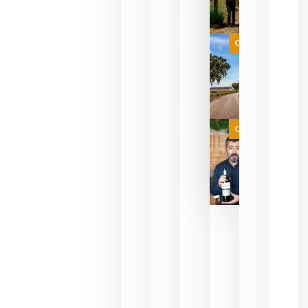
celebrar
que su
selección
es
Categoría
campeona
del mundo
sin
necesidad
de espera
a que se
juegue la
Categoría
final
julio 16,
2026
La FEV
critica la
reducción
de las
ayudas a
la
promoción
del vino y
alerta del
impacto
para las
bodegas