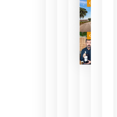
es
Categoría
campeona
del mundo
sin
necesidad
de espera
a que se
juegue la
Categoría
final
julio 16,
2026
La FEV
critica la
reducción
de las
ayudas a
la
promoción
del vino y
alerta del
impacto
para las
bodegas
españolas
julio 13,
2026