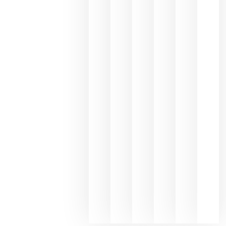
los
Capellane
une Ribera
del Duero
y
Valdeorras
en una
exposició
fotográfic
dedicada
al godello
junio 24,
2026
La apuest
de
Bodegas
Hispano
Suizas por
el magnu
que desafí
al
Champagn
junio 24,
2026