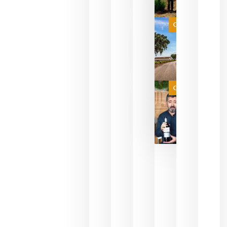
FORMATO 
EXPERIENC
SENSORIA
Categoría
QUE
FUSIONA
VINO Y AL
PERFUMERÍ
agosto 10,
2026
Categoría
Las 7
bodegas
que ya
pueden
descorcha
sus vinos
para
celebrar
que su
selección
es
campeona
del mundo
sin
necesidad
de espera
a que se