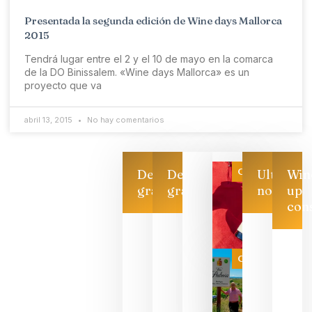
Presentada la segunda edición de Wine days Mallorca
2015
Tendrá lugar entre el 2 y el 10 de mayo en la comarca
de la DO Binissalem. «Wine days Mallorca» es un
proyecto que va
abril 13, 2015
No hay comentarios
Categoría
Descarga
Descarga
Ultimas
Win
gratis
gratis
noticias
up
con
CATA
CRUZADA
VINOS Y
Categoría
PERFUMES
WINE UP
CONSULTI
ESTRENA 
NUEVO