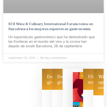
El II Wine & Culinary International Forum reúne en
Barcelona a los mejores expertos en gastronomía
Un espectáculo gastronómico que ha demostrado que
las fronteras en el mundo del vino y la cocina han
dejado de existir Barcelona, 28 de septiembre
septiembre 30, 2014
No hay comentarios
Categoría
Descarga
Descarga
Ultimas
Win
gratis
gratis
noticias
up
con
Las 7
bodegas
que ya
Categoría