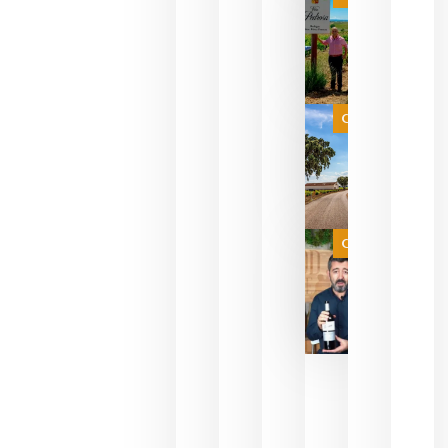
pueden
descorcha
sus vinos
para
celebrar
que su
selección
es
Categoría
campeona
del mundo
sin
necesidad
de espera
a que se
juegue la
Categoría
final
julio 16,
2026
La FEV
critica la
reducción
de las
ayudas a
la
promoción
del vino y
alerta del