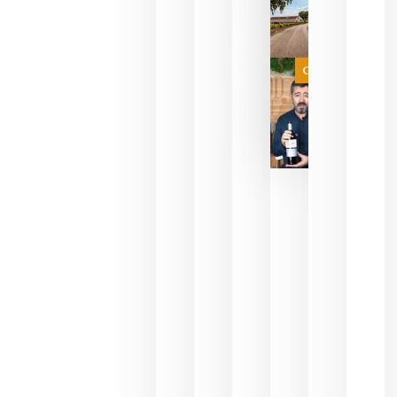
sin
necesidad
de espera
a que se
juegue la
Categoría
final
julio 16,
2026
La FEV
critica la
reducción
de las
ayudas a
la
promoción
del vino y
alerta del
impacto
para las
bodegas
españolas
julio 13,
2026
HIP 2027
reunirá en