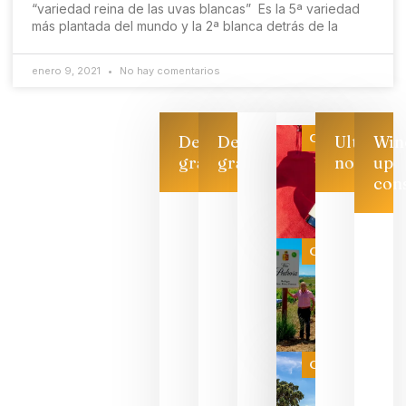
“variedad reina de las uvas blancas” Es la 5ª variedad
más plantada del mundo y la 2ª blanca detrás de la
enero 9, 2021
No hay comentarios
Categoría
Descarga
Descarga
Ultimas
Win
gratis
gratis
noticias
up
con
Las 7
bodegas
que ya
Categoría
pueden
descorcha
sus vinos
para
celebrar
que su
selección
es
Categoría
campeona
del mundo