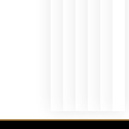
y
Valdeorras
en una
exposició
fotográfic
dedicada
al godello
junio 24,
2026
La apuest
de
Bodegas
Hispano
Suizas por
el magnu
que desafí
al
Champagn
junio 24,
2026