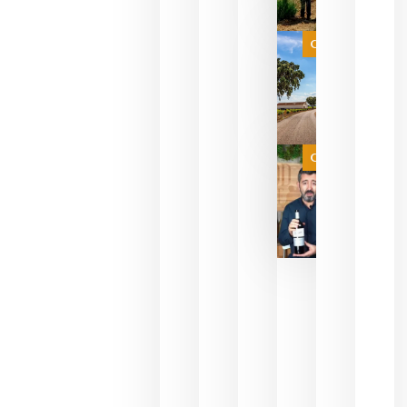
que su
selección
es
Categoría
campeona
del mundo
sin
necesidad
de espera
a que se
juegue la
Categoría
final
julio 16,
2026
La FEV
critica la
reducción
de las
ayudas a
la
promoción
del vino y
alerta del
impacto
para las
bodegas
españolas