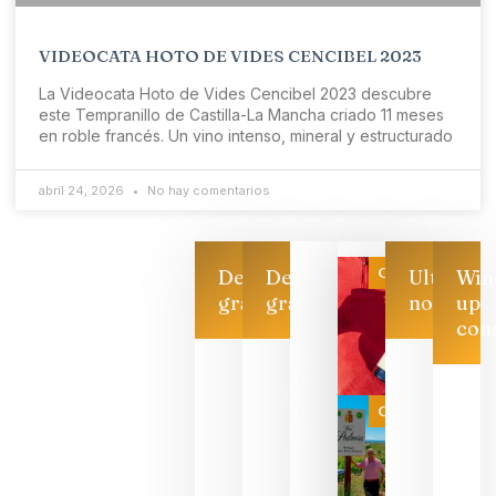
VIDEOCATA HOTO DE VIDES CENCIBEL 2023
La Videocata Hoto de Vides Cencibel 2023 descubre
este Tempranillo de Castilla-La Mancha criado 11 meses
en roble francés. Un vino intenso, mineral y estructurado
abril 24, 2026
No hay comentarios
Categoría
Descarga
Descarga
Ultimas
Win
gratis
gratis
noticias
up
con
Las 7
bodegas
que ya
Categoría
pueden
descorcha
sus vinos
para
celebrar