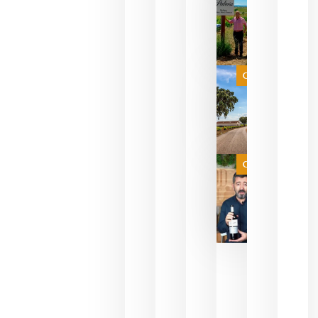
descorcha
sus vinos
para
celebrar
que su
selección
es
Categoría
campeona
del mundo
sin
necesidad
de espera
a que se
juegue la
Categoría
final
julio 16,
2026
La FEV
critica la
reducción
de las
ayudas a
la
promoción
del vino y
alerta del