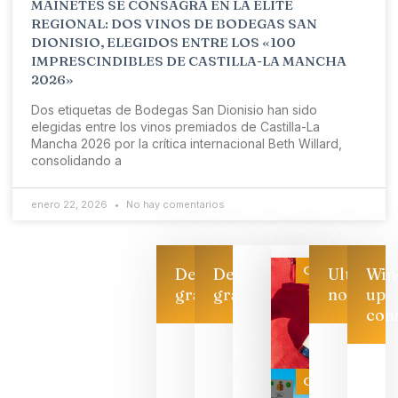
MAINETES SE CONSAGRA EN LA ÉLITE
REGIONAL: DOS VINOS DE BODEGAS SAN
DIONISIO, ELEGIDOS ENTRE LOS «100
IMPRESCINDIBLES DE CASTILLA-LA MANCHA
2026»
Dos etiquetas de Bodegas San Dionisio han sido
elegidas entre los vinos premiados de Castilla-La
Mancha 2026 por la crítica internacional Beth Willard,
consolidando a
enero 22, 2026
No hay comentarios
Categoría
Descarga
Descarga
Ultimas
Win
gratis
gratis
noticias
up
con
Las 7
bodegas
que ya
Categoría
pueden