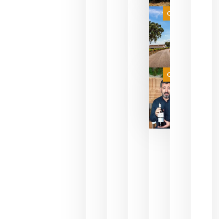
selección
es
Categoría
campeona
del mundo
sin
necesidad
de espera
a que se
juegue la
Categoría
final
julio 16,
2026
La FEV
critica la
reducción
de las
ayudas a
la
promoción
del vino y
alerta del
impacto
para las
bodegas
españolas
julio 13,