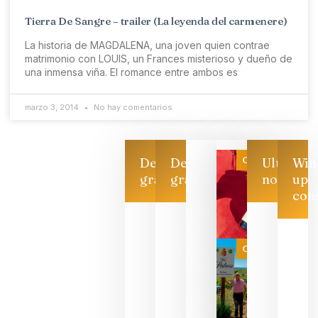
Tierra De Sangre – trailer (La leyenda del carmenere)
La historia de MAGDALENA, una joven quien contrae
matrimonio con LOUIS, un Frances misterioso y dueño de
una inmensa viña. El romance entre ambos es
marzo 3, 2014
No hay comentarios
Categoría
Descarga
Descarga
Ultimas
Win
gratis
gratis
noticias
up
con
Las 7
bodegas
que ya
Categoría
pueden
descorcha
sus vinos
para
celebrar
que su