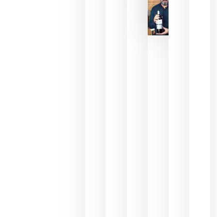
La FEV
critica la
reducción
de las
ayudas a
la
promoción
del vino y
alerta del
impacto
para las
bodegas
españolas
julio 13,
2026
HIP 2027
reunirá en
Madrid al
sector
Horeca
para defini
las
prioridade
de la