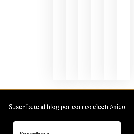
junio 24,
2026
La apuest
de
Bodegas
Hispano
Suizas por
el magnu
que desafí
al
Champagn
junio 24,
2026
Suscríbete al blog por correo electrónico
Suscríbete