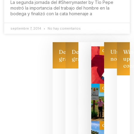
La segunda jornada del #Sherrymaster by Tío Pepe
mostró la importancia del trabajo del hombre en la
bodega y finalizó con la cata homenaje a
septiembre 7, 2014
No hay comentarios
Categoría
Descarga
Descarga
Ultimas
Win
gratis
gratis
noticias
up
con
Las 7
bodegas
que ya
Categoría
pueden
descorcha
sus vinos
para
celebrar
que su
selección
es
Categoría
campeona