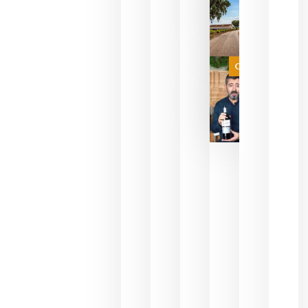
del mundo
sin
necesidad
de espera
a que se
juegue la
Categoría
final
julio 16,
2026
La FEV
critica la
reducción
de las
ayudas a
la
promoción
del vino y
alerta del
impacto
para las
bodegas
españolas
julio 13,
2026
HIP 2027