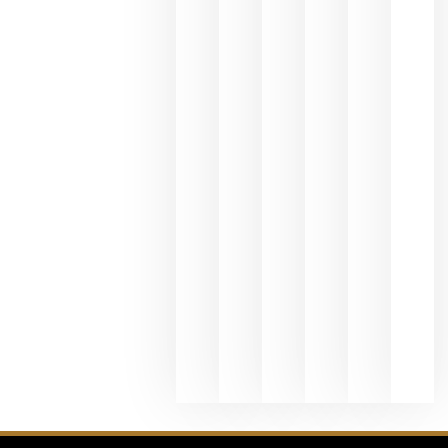
del Duero
y
Valdeorras
en una
exposició
fotográfic
dedicada
al godello
junio 24,
2026
La apuest
de
Bodegas
Hispano
Suizas por
el magnu
que desafí
al
Champagn
junio 24,
2026