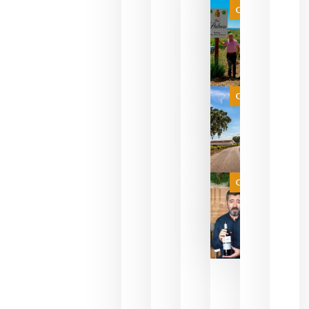
que ya
Categoría
pueden
descorcha
sus vinos
para
celebrar
que su
selección
es
Categoría
campeona
del mundo
sin
necesidad
de espera
a que se
juegue la
Categoría
final
julio 16,
2026
La FEV
critica la
reducción
de las
ayudas a
la
promoción