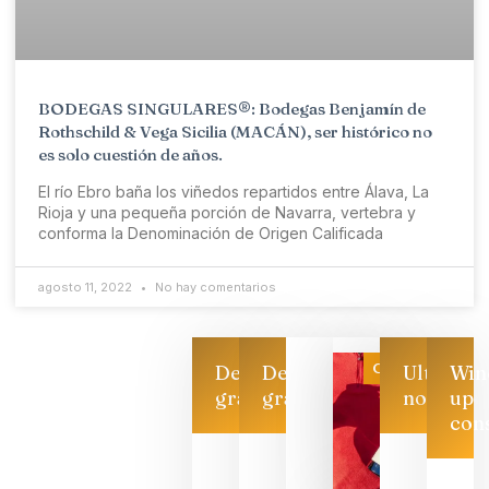
BODEGAS SINGULARES®: Bodegas Benjamín de
Rothschild & Vega Sicilia (MACÁN), ser histórico no
es solo cuestión de años.
El río Ebro baña los viñedos repartidos entre Álava, La
Rioja y una pequeña porción de Navarra, vertebra y
conforma la Denominación de Origen Calificada
agosto 11, 2022
No hay comentarios
Categoría
Descarga
Descarga
Ultimas
Win
gratis
gratis
noticias
up
con
Las 7
bodegas