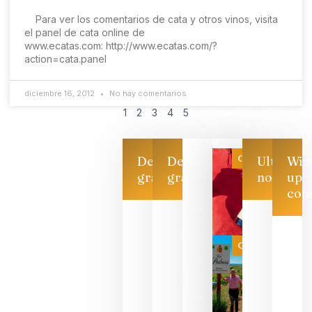
Para ver los comentarios de cata y otros vinos, visita
el panel de cata online de
www.ecatas.com: http://www.ecatas.com/?
action=cata.panel
diciembre 16, 2012
No hay comentarios
1
2
3
4
5
Categoría
Descarga
Descarga
Ultimas
Win
gratis
gratis
noticias
up
con
Las 7
bodegas
que ya
Categoría
pueden
descorcha
sus vinos
para
celebrar
que su