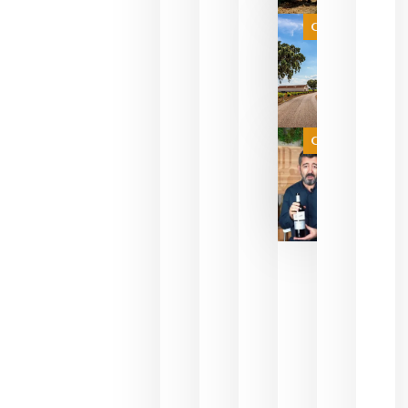
selección
es
Categoría
campeona
del mundo
sin
necesidad
de espera
a que se
juegue la
Categoría
final
julio 16,
2026
La FEV
critica la
reducción
de las
ayudas a
la
promoción
del vino y
alerta del
impacto
para las
bodegas
españolas
julio 13,