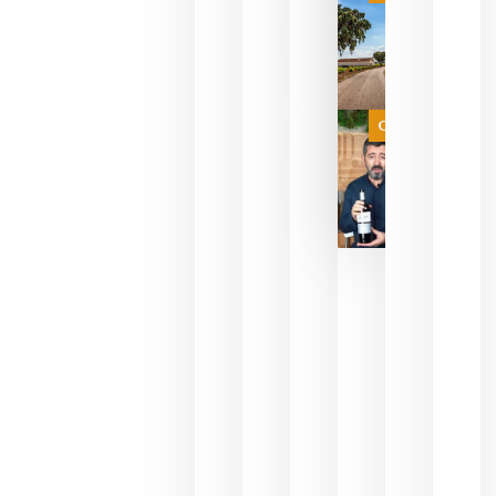
campeona
del mundo
sin
necesidad
de espera
a que se
juegue la
Categoría
final
julio 16,
2026
La FEV
critica la
reducción
de las
ayudas a
la
promoción
del vino y
alerta del
impacto
para las
bodegas
españolas
julio 13,
2026