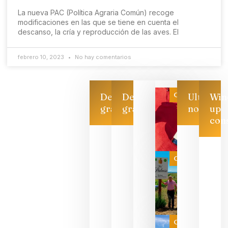
La nueva PAC (Política Agraria Común) recoge
modificaciones en las que se tiene en cuenta el
descanso, la cría y reproducción de las aves. El
febrero 10, 2023
No hay comentarios
Categoría
Descarga
Descarga
Ultimas
Win
gratis
gratis
noticias
up
con
Las 7
bodegas
que ya
Categoría
pueden
descorcha
sus vinos
para
celebrar
que su
selección
es
Categoría