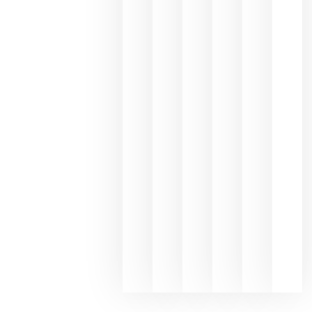
une Ribera
del Duero
y
Valdeorras
en una
exposició
fotográfic
dedicada
al godello
junio 24,
2026
La apuest
de
Bodegas
Hispano
Suizas por
el magnu
que desafí
al
Champagn
junio 24,
2026