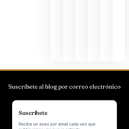
une Ribera
del Duero
y
Valdeorras
en una
exposició
fotográfic
dedicada
al godello
junio 24,
2026
Suscríbete al blog por correo electrónico
Suscríbete
Recibe un aviso por email cada vez que