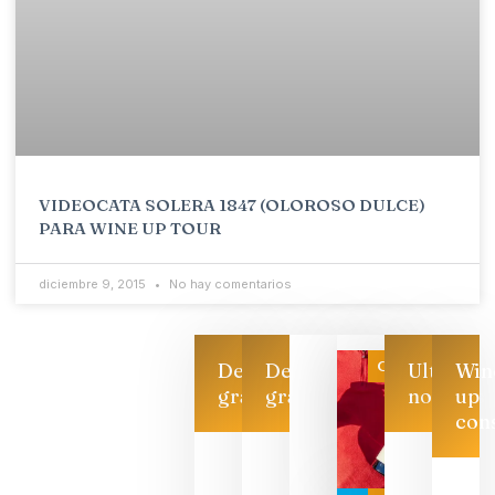
VIDEOCATA SOLERA 1847 (OLOROSO DULCE)
PARA WINE UP TOUR
diciembre 9, 2015
No hay comentarios
Categoría
Descarga
Descarga
Ultimas
Win
gratis
gratis
noticias
up
con
CATA
CRUZADA