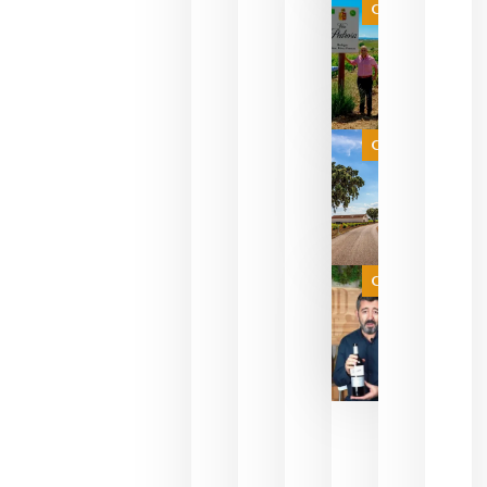
VINOS Y
Categoría
PERFUMES
WINE UP
CONSULTI
ESTRENA 
NUEVO
FORMATO 
EXPERIENC
SENSORIA
Categoría
QUE
FUSIONA
VINO Y AL
PERFUMERÍ
agosto 10,
2026
Categoría
Las 7
bodegas
que ya
pueden
descorcha
sus vinos
para
celebrar
que su
selección
es
campeona