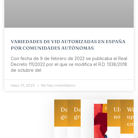
VARIEDADES DE VID AUTORIZADAS EN ESPAÑA
POR COMUNIDADES AUTÓNOMAS
Con fecha de 9 de febrero de 2022 se publicaba el Real
Decreto 111/2022 por el que se modifica el R.D. 1338/2018
de octubre del
mayo 21, 2022
No hay comentarios
Categoría
Descarga
Descarga
Ultimas
Win
gratis
gratis
noticias
up
con
Las 7