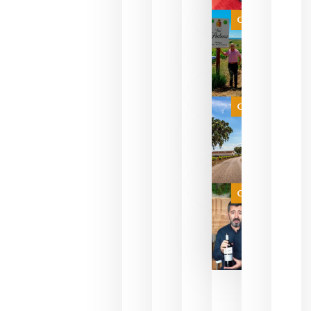
bodegas
que ya
Categoría
pueden
descorcha
sus vinos
para
celebrar
que su
selección
es
Categoría
campeona
del mundo
sin
necesidad
de espera
a que se
juegue la
Categoría
final
julio 16,
2026
La FEV
critica la
reducción
de las
ayudas a
la