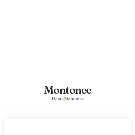
Montonec
Home
Montonec