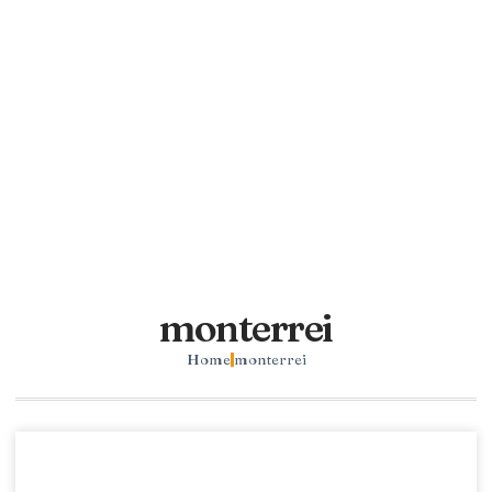
monterrei
Home
monterrei