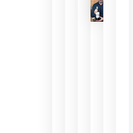
La FEV
critica la
reducción
de las
ayudas a
la
promoción
del vino y
alerta del
impacto
para las
bodegas
españolas
julio 13,
2026
HIP 2027
reunirá en
Madrid al
sector
Horeca
para defini
las
prioridade
de la