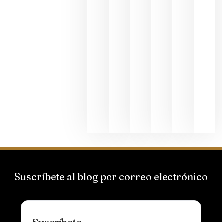
junio 24,
2026
La apuest
de
Bodegas
Hispano
Suizas por
el magnu
que desafí
al
Champagn
junio 24,
2026
Suscríbete al blog por correo electrónico
Suscríbete