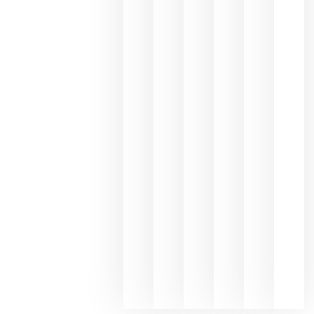
los
Capellane
une Ribera
del Duero
y
Valdeorras
en una
exposició
fotográfic
dedicada
al godello
junio 24,
2026
La apuest
de
Bodegas
Hispano
Suizas por
el magnu
que desafí
al
Champagn
junio 24,
2026