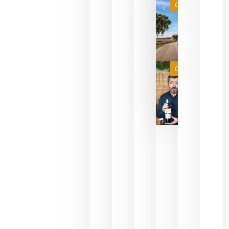
es
Categoría
campeona
del mundo
sin
necesidad
de espera
a que se
juegue la
Categoría
final
julio 16,
2026
La FEV
critica la
reducción
de las
ayudas a
la
promoción
del vino y
alerta del
impacto
para las
bodegas
españolas
julio 13,
2026