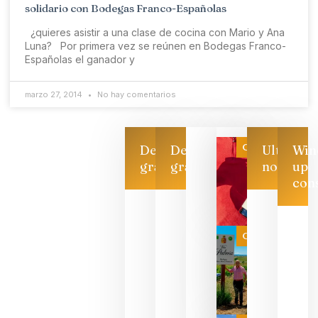
solidario con Bodegas Franco-Españolas
¿quieres asistir a una clase de cocina con Mario y Ana
Luna? Por primera vez se reúnen en Bodegas Franco-
Españolas el ganador y
marzo 27, 2014
No hay comentarios
Categoría
Descarga
Descarga
Ultimas
Win
gratis
gratis
noticias
up
con
Las 7
bodegas
que ya
Categoría
pueden
descorcha
sus vinos
para
celebrar
que su
selección