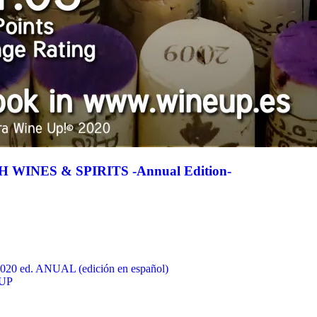
WINES & SPIRITS -Annual Edition-
ed. ANUAL (edición en español)
UP