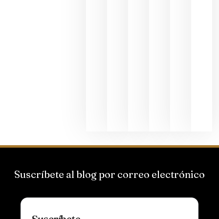
junio 24,
2026
La apuest
de
Bodegas
Hispano
Suizas por
el magnu
que desafí
al
Champagn
junio 24,
2026
Suscríbete al blog por correo electrónico
Suscríbete