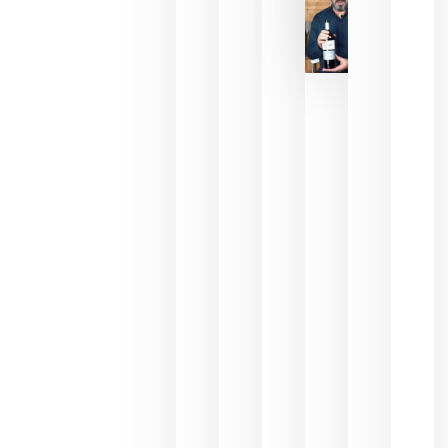
La FEV
critica la
reducción
de las
ayudas a
la
promoción
del vino y
alerta del
impacto
para las
bodegas
españolas
julio 13,
2026
HIP 2027
reunirá en
Madrid al
sector
Horeca
para defini
las
prioridade
de la