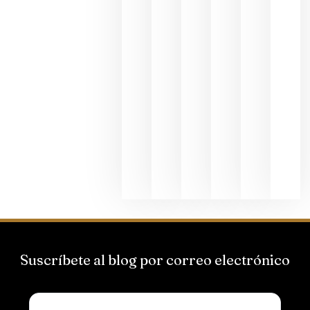
al godello
junio 24,
2026
La apuest
de
Bodegas
Hispano
Suizas por
el magnu
que desafí
al
Champagn
junio 24,
2026
Suscríbete al blog por correo electrónico