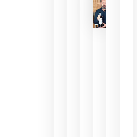
2026
La FEV
critica la
reducción
de las
ayudas a
la
promoción
del vino y
alerta del
impacto
para las
bodegas
españolas
julio 13,
2026
HIP 2027
reunirá en
Madrid al
sector
Horeca
para defini
las
prioridade