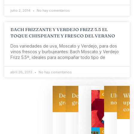
julio 2, 2014
No hay comentarios
BACH FRIZZANTE Y VERDEJO FRIZZ 5.5 EL
TOQUE CHISPEANTE Y FRESCO DEL VERANO
Dos variedades de uva, Moscato y Verdejo, para dos
vinos frescos y burbujeantes: Bach Moscato y Verdejo
Frizz 5.5º, ideales para acompañar todo tipo de
abril 26, 2013
No hay comentarios
Categoría
Descarga
Descarga
Ultimas
Win
gratis
gratis
noticias
up
con
CATA
CRUZADA
VINOS Y
Categoría