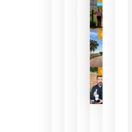
PERFUMES
WINE UP
CONSULTI
ESTRENA 
NUEVO
FORMATO 
EXPERIENC
SENSORIA
Categoría
QUE
FUSIONA
VINO Y AL
PERFUMERÍ
agosto 10,
2026
Categoría
Las 7
bodegas
que ya
pueden
descorcha
sus vinos
para
celebrar
que su
selección
es
campeona
del mundo