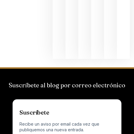
del Duero
y
Valdeorras
en una
exposició
fotográfic
dedicada
al godello
junio 24,
2026
Suscríbete al blog por correo electrónico
Suscríbete
Recibe un aviso por email cada vez que
publiquemos una nueva entrada.