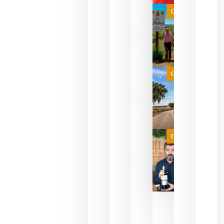
bodegas
que ya
Categoría
pueden
descorcha
sus vinos
para
celebrar
que su
selección
es
Categoría
campeona
del mundo
sin
necesidad
de espera
a que se
juegue la
Categoría
final
julio 16,
2026
La FEV
critica la
reducción
de las
ayudas a
la
promoción