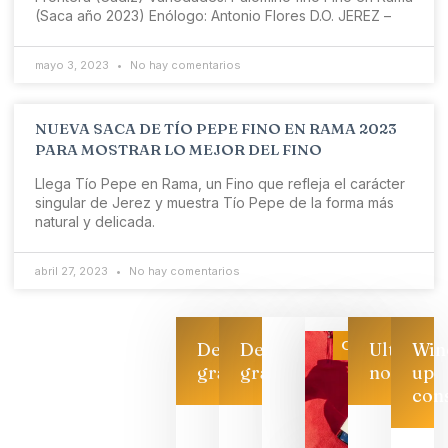
(Saca año 2023) Enólogo: Antonio Flores D.O. JEREZ –
mayo 3, 2023
No hay comentarios
NUEVA SACA DE TÍO PEPE FINO EN RAMA 2023
PARA MOSTRAR LO MEJOR DEL FINO
Llega Tío Pepe en Rama, un Fino que refleja el carácter
singular de Jerez y muestra Tío Pepe de la forma más
natural y delicada.
abril 27, 2023
No hay comentarios
Categoría
Descarga
Descarga
Ultimas
Win
gratis
gratis
noticias
up
con
Las 7