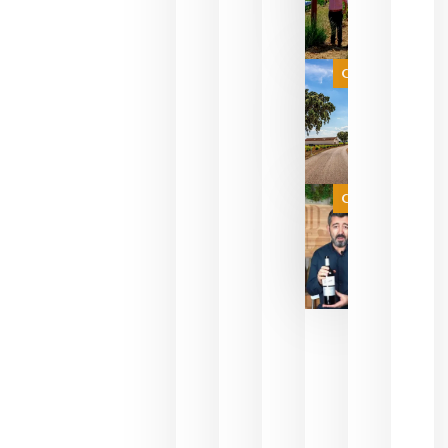
para
celebrar
que su
selección
es
Categoría
campeona
del mundo
sin
necesidad
de espera
a que se
juegue la
Categoría
final
julio 16,
2026
La FEV
critica la
reducción
de las
ayudas a
la
promoción
del vino y
alerta del
impacto
para las