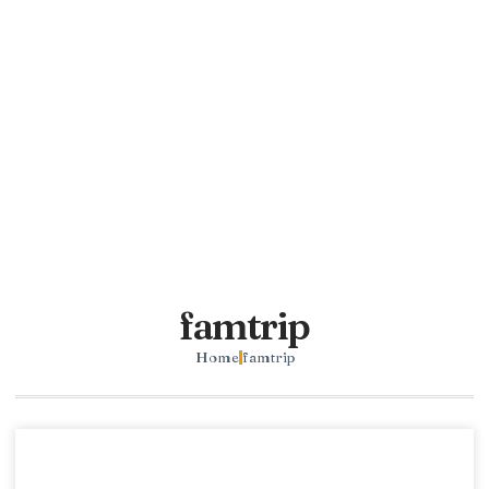
famtrip
Home
famtrip