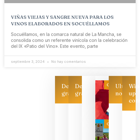
VIÑAS VIEJAS Y SANGRE NUEVA PARA LOS
VINOS ELABORADOS EN SOCUÉLLAMOS
Socuéllamos, en la comarca natural de La Mancha, se
consolida como un referente vinícola con la celebración
del IX «Patio del Vino». Este evento, parte
septiembre 3, 2024
No hay comentarios
Categoría
Descarga
Descarga
Ultimas
Win
gratis
gratis
noticias
up
con
Las 7
bodegas
que ya
Categoría
pueden
descorcha
sus vinos