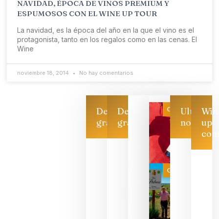
NAVIDAD, ÉPOCA DE VINOS PREMIUM Y
ESPUMOSOS CON EL WINE UP TOUR
La navidad, es la época del año en la que el vino es el
protagonista, tanto en los regalos como en las cenas. El
Wine
noviembre 18, 2014
No hay comentarios
Categoría
Descarga
Descarga
Ultimas
Win
gratis
gratis
noticias
up
con
Las 7
bodegas
que ya
Categoría
pueden
descorcha
sus vinos
para
celebrar
que su