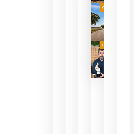
selección
es
Categoría
campeona
del mundo
sin
necesidad
de espera
a que se
juegue la
Categoría
final
julio 16,
2026
La FEV
critica la
reducción
de las
ayudas a
la
promoción
del vino y
alerta del
impacto
para las
bodegas
españolas
julio 13,