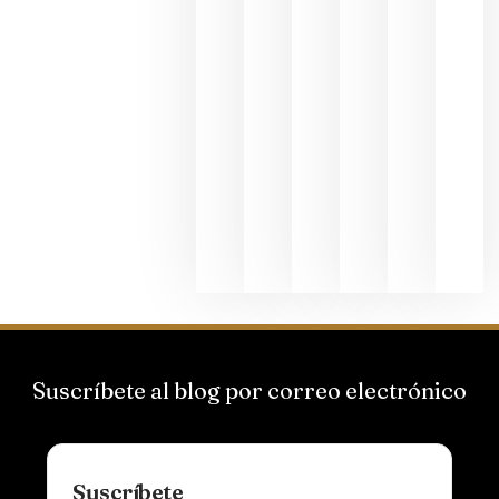
junio 24,
2026
La apuest
de
Bodegas
Hispano
Suizas por
el magnu
que desafí
al
Champagn
junio 24,
2026
Suscríbete al blog por correo electrónico
Suscríbete