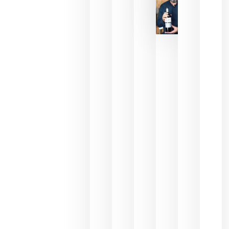
La FEV
critica la
reducción
de las
ayudas a
la
promoción
del vino y
alerta del
impacto
para las
bodegas
españolas
julio 13,
2026
HIP 2027
reunirá en
Madrid al
sector
Horeca
para defini
las
prioridade
de la
hostelería