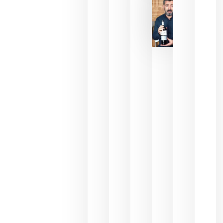
julio 16,
2026
La FEV
critica la
reducción
de las
ayudas a
la
promoción
del vino y
alerta del
impacto
para las
bodegas
españolas
julio 13,
2026
HIP 2027
reunirá en
Madrid al
sector
Horeca
para defini
las
prioridade