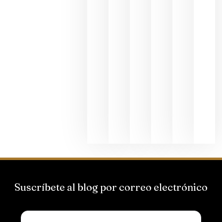
al godello
junio 24,
2026
La apuest
de
Bodegas
Hispano
Suizas por
el magnu
que desafí
al
Champagn
junio 24,
2026
Suscríbete al blog por correo electrónico