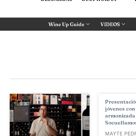
Wine Up Guide
VIDEOS
Presentació
jóvenes con
armonizada
Socuellamo
MAYTE PED