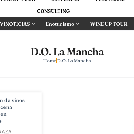
CONSULTING
VINOTICIAS
Enoturismo
WINE UP TOUR
D.O. La Mancha
Home
D.O. La Mancha
n de vinos
 cena
 en
s
RAZA