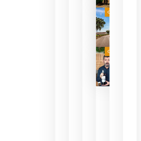
que su
selección
es
Categoría
campeona
del mundo
sin
necesidad
de espera
a que se
juegue la
Categoría
final
julio 16,
2026
La FEV
critica la
reducción
de las
ayudas a
la
promoción
del vino y
alerta del
impacto
para las
bodegas
españolas