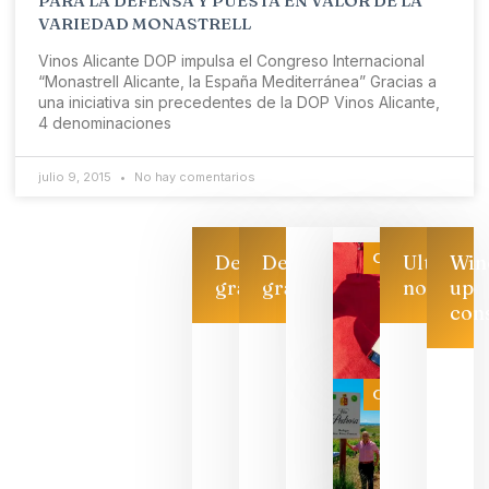
PARA LA DEFENSA Y PUESTA EN VALOR DE LA
VARIEDAD MONASTRELL
Vinos Alicante DOP impulsa el Congreso Internacional
“Monastrell Alicante, la España Mediterránea” Gracias a
una iniciativa sin precedentes de la DOP Vinos Alicante,
4 denominaciones
julio 9, 2015
No hay comentarios
Categoría
Descarga
Descarga
Ultimas
Win
gratis
gratis
noticias
up
con
Las 7
bodegas
que ya
Categoría
pueden
descorcha
sus vinos
para
celebrar