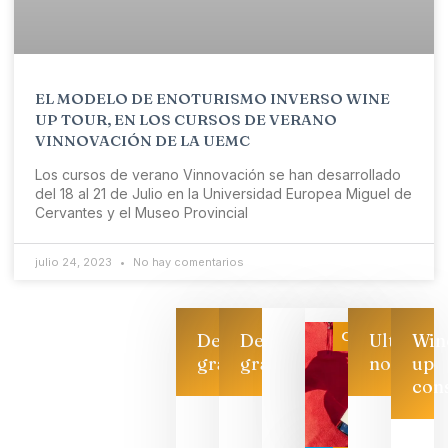
EL MODELO DE ENOTURISMO INVERSO WINE
UP TOUR, EN LOS CURSOS DE VERANO
VINNOVACIÓN DE LA UEMC
Los cursos de verano Vinnovación se han desarrollado
del 18 al 21 de Julio en la Universidad Europea Miguel de
Cervantes y el Museo Provincial
julio 24, 2023
No hay comentarios
Categoría
Descarga
Descarga
Ultimas
Win
gratis
gratis
noticias
up
con
Las 7
bodegas