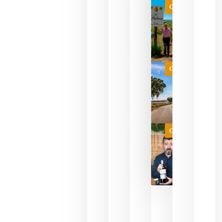
que ya
Categoría
pueden
descorcha
sus vinos
para
celebrar
que su
selección
es
Categoría
campeona
del mundo
sin
necesidad
de espera
a que se
juegue la
Categoría
final
julio 16,
2026
La FEV
critica la
reducción
de las
ayudas a
la
promoción